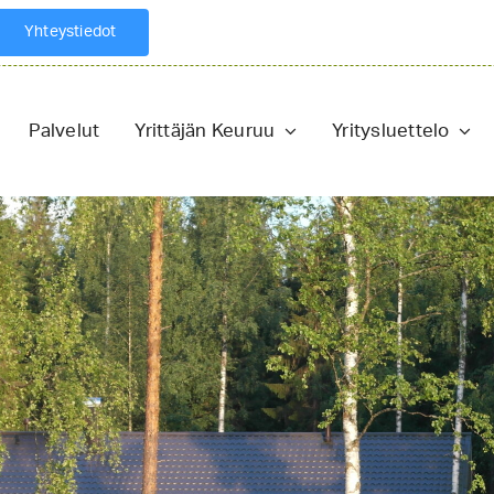
Yhteystiedot
Palvelut
Yrittäjän Keuruu
Yritysluettelo