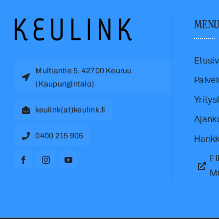
MEN
Etusi
Multiantie 5, 42700 Keuruu
Palvel
(Kaupungintalo)
Yritys
keulink(at)keulink.fi
Ajank
0400 215 905
Hankk
El
M