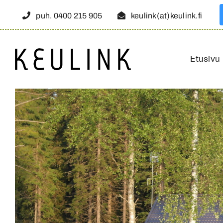
Skip
puh. 0400 215 905
keulink(at)keulink.fi
to
content
Etusivu