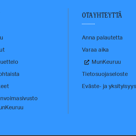
U
OTA YHTEYTTÄ
vu
Anna palautetta
ut
Varaa aika
luettelo
MunKeuruu
ohtaista
Tietosuojaseloste
eet
Eväste- ja yksityisyys
invoimasivusto
unKeuruu