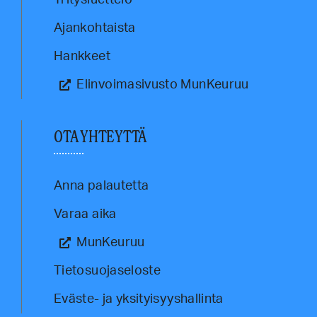
Yritysluettelo
Ajankohtaista
Hankkeet
Elinvoimasivusto MunKeuruu
OTA YHTEYTTÄ
Anna palautetta
Varaa aika
MunKeuruu
Tietosuojaseloste
Eväste- ja yksityisyyshallinta