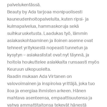
palvelukentässä.
Beauty by Ada tarjoaa monipuolisesti
kauneudenhoitopalveluita, kuten ripsi- ja
kulmapalvelua, hammaskoruja sekä
suihkurusketusta. Laadukas työ, lämmin
asiakaskohtaaminen ja iloinen asenne ovat
tehneet yrityksestä nopeasti tunnetun ja
kysytyn – asiakaslistat ovat nyt täynnä, ja
hoitola houkuttelee asiakkaita runsaasti myös
Keuruun ulkopuolelta.
Raadin mukaan Ada Virtanen on
valovoimainen ja inspiroiva yrittäjä, joka tuo
iloa ja energiaa ihmisten arkeen. Hänen
mahtava asenteensa, empaattisuutensa ja
vahva ammattitaitonsa tekevät hänestä