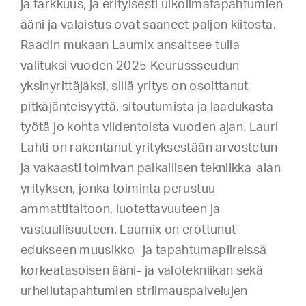
ja tarkkuus, ja erityisesti ulkoilmatapahtumien
ääni ja valaistus ovat saaneet paljon kiitosta.
Raadin mukaan Laumix ansaitsee tulla
valituksi vuoden 2025 Keurussseudun
yksinyrittäjäksi, sillä yritys on osoittanut
pitkäjänteisyyttä, sitoutumista ja laadukasta
työtä jo kohta viidentoista vuoden ajan. Lauri
Lahti on rakentanut yrityksestään arvostetun
ja vakaasti toimivan paikallisen tekniikka-alan
yrityksen, jonka toiminta perustuu
ammattitaitoon, luotettavuuteen ja
vastuullisuuteen. Laumix on erottunut
edukseen muusikko- ja tapahtumapiireissä
korkeatasoisen ääni- ja valotekniikan sekä
urheilutapahtumien striimauspalvelujen