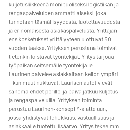
kuljetusliikkeenä monipuoliseksi logistiikan ja
rengaspalveluiden ammattilaiseksi, joka
tunnetaan täsmällisyydestä, luotettavuudesta
ja erinomaisesta asiakaspalvelusta. Yrittäjän
ensikosketukset yrittäjyyteen ulottuvat 50
vuoden taakse. Yrityksen perustana toimivat
tietenkin loistavat työntekijät. Yritys tarjoaa
työpaikan seitsemälle työntekijälle.
Laurinen palvelee asiakkaitaan kellon ympäri
– kun muut nukkuvat, Laurisen autot vievät
sanomalehdet perille, ja päivä jatkuu kuljetus-
ja rengaspalveluilla. Yrityksen toiminta
perustuu Laurinen-konsepti®-ajatteluun,
jossa yhdistyvät tehokkuus, vastuullisuus ja
asiakkaalle tuotettu lisäarvo. Yritys tekee mm.