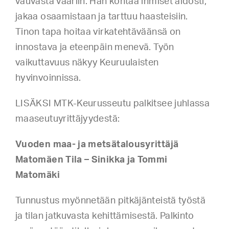
vauvasta vaariin. Hän kohtaa ihmiset aidosti,
jakaa osaamistaan ja tarttuu haasteisiin.
Tinon tapa hoitaa virkatehtäväänsä on
innostava ja eteenpäin menevä. Työn
vaikuttavuus näkyy Keuruulaisten
hyvinvoinnissa.
LISÄKSI MTK-Keurusseutu palkitsee juhlassa
maaseutuyrittäjyydestä:
Vuoden maa- ja metsätalousyrittäjä
Matomäen Tila – Sinikka ja Tommi
Matomäki
Tunnustus myönnetään pitkäjänteistä työstä
ja tilan jatkuvasta kehittämisestä. Palkinto