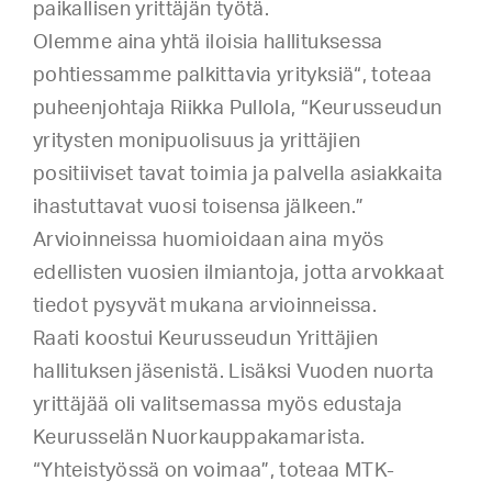
paikallisen yrittäjän työtä.
Olemme aina yhtä iloisia hallituksessa
pohtiessamme palkittavia yrityksiä“, toteaa
puheenjohtaja Riikka Pullola, “Keurusseudun
yritysten monipuolisuus ja yrittäjien
positiiviset tavat toimia ja palvella asiakkaita
ihastuttavat vuosi toisensa jälkeen.”
Arvioinneissa huomioidaan aina myös
edellisten vuosien ilmiantoja, jotta arvokkaat
tiedot pysyvät mukana arvioinneissa.
Raati koostui Keurusseudun Yrittäjien
hallituksen jäsenistä. Lisäksi Vuoden nuorta
yrittäjää oli valitsemassa myös edustaja
Keurusselän Nuorkauppakamarista.
“Yhteistyössä on voimaa”, toteaa MTK-