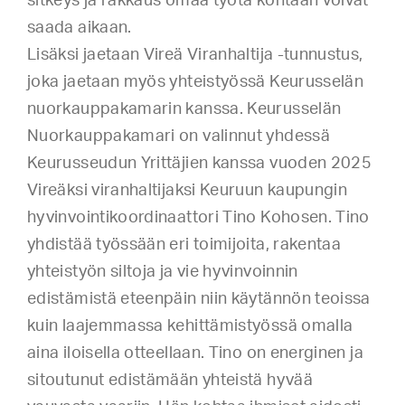
sitkeys ja rakkaus omaa työtä kohtaan voivat
saada aikaan.
Lisäksi jaetaan Vireä Viranhaltija -tunnustus,
joka jaetaan myös yhteistyössä Keurusselän
nuorkauppakamarin kanssa. Keurusselän
Nuorkauppakamari on valinnut yhdessä
Keurusseudun Yrittäjien kanssa vuoden 2025
Vireäksi viranhaltijaksi Keuruun kaupungin
hyvinvointikoordinaattori Tino Kohosen. Tino
yhdistää työssään eri toimijoita, rakentaa
yhteistyön siltoja ja vie hyvinvoinnin
edistämistä eteenpäin niin käytännön teoissa
kuin laajemmassa kehittämistyössä omalla
aina iloisella otteellaan. Tino on energinen ja
sitoutunut edistämään yhteistä hyvää