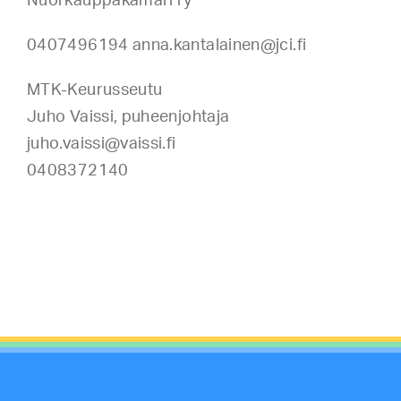
Nuorkauppakamari ry
0407496194 anna.kantalainen@jci.fi
MTK-Keurusseutu
Juho Vaissi, puheenjohtaja
juho.vaissi@vaissi.fi
0408372140