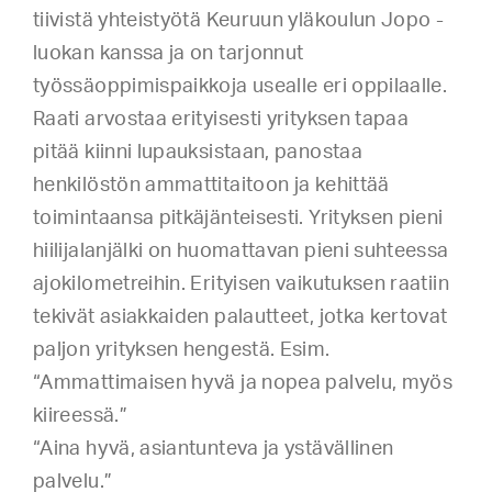
tiivistä yhteistyötä Keuruun yläkoulun Jopo -
luokan kanssa ja on tarjonnut
työssäoppimispaikkoja usealle eri oppilaalle.
Raati arvostaa erityisesti yrityksen tapaa
pitää kiinni lupauksistaan, panostaa
henkilöstön ammattitaitoon ja kehittää
toimintaansa pitkäjänteisesti. Yrityksen pieni
hiilijalanjälki on huomattavan pieni suhteessa
ajokilometreihin. Erityisen vaikutuksen raatiin
tekivät asiakkaiden palautteet, jotka kertovat
paljon yrityksen hengestä. Esim.
“Ammattimaisen hyvä ja nopea palvelu, myös
kiireessä.”
“Aina hyvä, asiantunteva ja ystävällinen
palvelu.”