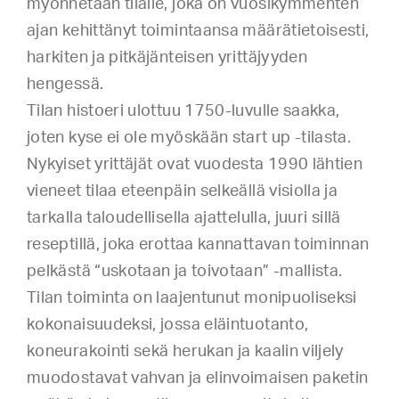
myönnetään tilalle, joka on vuosikymmenten
ajan kehittänyt toimintaansa määrätietoisesti,
harkiten ja pitkäjänteisen yrittäjyyden
hengessä.
Tilan histoeri ulottuu 1750-luvulle saakka,
joten kyse ei ole myöskään start up -tilasta.
Nykyiset yrittäjät ovat vuodesta 1990 lähtien
vieneet tilaa eteenpäin selkeällä visiolla ja
tarkalla taloudellisella ajattelulla, juuri sillä
reseptillä, joka erottaa kannattavan toiminnan
pelkästä “uskotaan ja toivotaan” -mallista.
Tilan toiminta on laajentunut monipuoliseksi
kokonaisuudeksi, jossa eläintuotanto,
koneurakointi sekä herukan ja kaalin viljely
muodostavat vahvan ja elinvoimaisen paketin