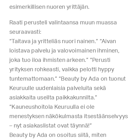
esimerkillisen nuoren yrittäjän.
Raati perusteli valintaansa muun muassa
seuraavasti:
“Taitava ja yritteliäs nuori nainen.” “Aivan
loistava palvelu ja valovoimainen ihminen,
joka tuo iloa ihmisten arkeen.” “Perusti
yrityksen rohkeasti, vaikka pelotti hyppy
tuntemattomaan.” “Beauty by Ada on tuonut
Keuruulle uudenlaisia palveluita sekä
asiakkaita useilta paikkakunnilta.”
“Kauneushoitola Keuruulla ei ole
menestyksen näkökulmasta itsestäänselvyys
– nyt asiakaslistat ovat täynnä!”
Beauty by Ada on osoitus siitä, miten