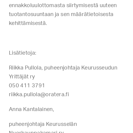
ennakkoluulottomasta siirtymisestä uuteen
tuotantosuuntaan ja sen määrätietoisesta
kehittämisestä.
Lisätietoja:
Riikka Pullola, puheenjohtaja Keurusseudun
Yrittäjät ry
050 411 3791
riikka.pullola@oratera.fi
Anna Kantalainen,
puheenjohtaja Keurusselän