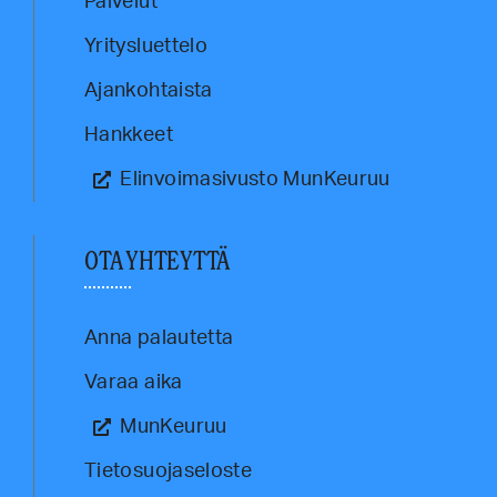
Palvelut
Yritysluettelo
Ajankohtaista
Hankkeet
Elinvoimasivusto MunKeuruu
OTA YHTEYTTÄ
Anna palautetta
Varaa aika
MunKeuruu
Tietosuojaseloste