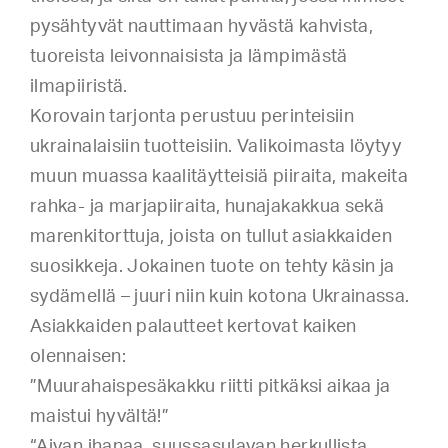
pysähtyvät nauttimaan hyvästä kahvista,
tuoreista leivonnaisista ja lämpimästä
ilmapiiristä.
Korovain tarjonta perustuu perinteisiin
ukrainalaisiin tuotteisiin. Valikoimasta löytyy
muun muassa kaalitäytteisiä piiraita, makeita
rahka- ja marjapiiraita, hunajakakkua sekä
marenkitorttuja, joista on tullut asiakkaiden
suosikkeja. Jokainen tuote on tehty käsin ja
sydämellä – juuri niin kuin kotona Ukrainassa.
Asiakkaiden palautteet kertovat kaiken
olennaisen:
”Muurahaispesäkakku riitti pitkäksi aikaa ja
maistui hyvältä!”
“Aivan ihanaa, suussasulavan herkullista