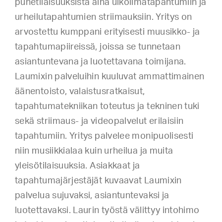
puhetilaisuuksista aina ulkoilmatapahtumiin ja
urheilutapahtumien striimauksiin. Yritys on
arvostettu kumppani erityisesti muusikko- ja
tapahtumapiireissä, joissa se tunnetaan
asiantuntevana ja luotettavana toimijana.
Laumixin palveluihin kuuluvat ammattimainen
äänentoisto, valaistusratkaisut,
tapahtumatekniikan toteutus ja tekninen tuki
sekä striimaus- ja videopalvelut erilaisiin
tapahtumiin. Yritys palvelee monipuolisesti
niin musiikkialaa kuin urheilua ja muita
yleisötilaisuuksia. Asiakkaat ja
tapahtumajärjestäjät kuvaavat Laumixin
palvelua sujuvaksi, asiantuntevaksi ja
luotettavaksi. Laurin työstä välittyy intohimo