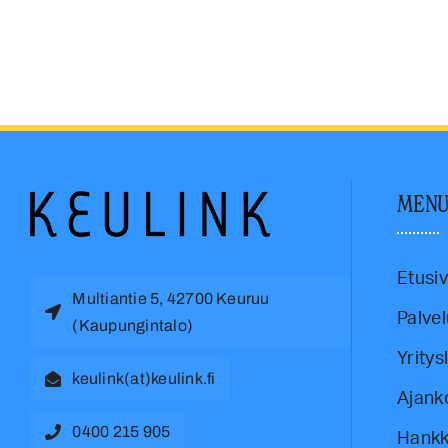
MEN
Etusi
Multiantie 5, 42700 Keuruu
Palvel
(Kaupungintalo)
Yritys
keulink(at)keulink.fi
Ajank
0400 215 905
Hankk