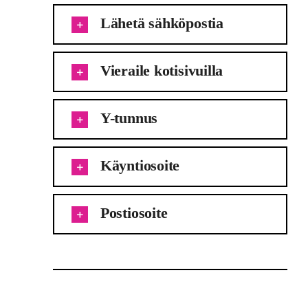
Lähetä sähköpostia
Vieraile kotisivuilla
Y-tunnus
Käyntiosoite
Postiosoite
Tags:
autokoulu
,
Keuruu