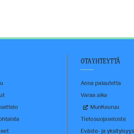
U
OTA YHTEYTTÄ
vu
Anna palautetta
ut
Varaa aika
luettelo
MunKeuruu
ohtaista
Tietosuojaseloste
eet
Eväste- ja yksityisyys