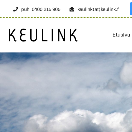
Skip
puh. 0400 215 905
keulink(at)keulink.fi
to
content
Etusivu