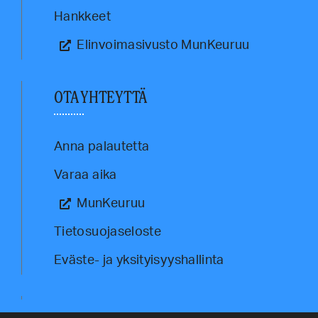
Hankkeet
Elinvoimasivusto MunKeuruu
OTA YHTEYTTÄ
Anna palautetta
Varaa aika
MunKeuruu
Tietosuojaseloste
Eväste- ja yksityisyyshallinta