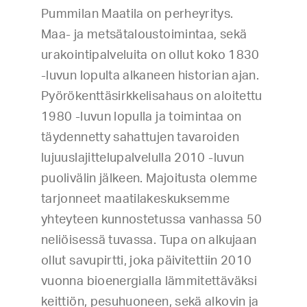
Pummilan Maatila on perheyritys.
Maa- ja metsätaloustoimintaa, sekä
urakointipalveluita on ollut koko 1830
-luvun lopulta alkaneen historian ajan.
Pyörökenttäsirkkelisahaus on aloitettu
1980 -luvun lopulla ja toimintaa on
täydennetty sahattujen tavaroiden
lujuuslajittelupalvelulla 2010 -luvun
puolivälin jälkeen. Majoitusta olemme
tarjonneet maatilakeskuksemme
yhteyteen kunnostetussa vanhassa 50
neliöisessä tuvassa. Tupa on alkujaan
ollut savupirtti, joka päivitettiin 2010
vuonna bioenergialla lämmitettäväksi
keittiön, pesuhuoneen, sekä alkovin ja