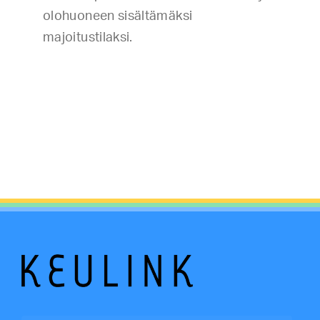
olohuoneen sisältämäksi
majoitustilaksi.
Tags:
auraus
,
Keuruu
,
koneurakointi
,
majoitus
,
puunkaato
,
sahaus