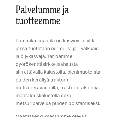
Palvelumme ja
tuotteemme
Pummilan maatila on kasvinviljelytila,
jossa tuotetaan nurmi-, vilja-, valkuais-
ja öljykasveja. Tarjoamme
pyörökenttäsirkkelisahausta
siirrettävällä kalustolla, pienimuotoista
puiden keräilyä traktorin
metsäperävaunulla, traktoriurakointia
maatalouskalustolla sekä
metsuripalvelua puiden poistamiseksi.
Maatilakeskuksessamme olevaa